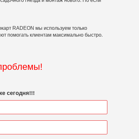
садочного гнезда и монтаж нового. Но если
еокарт RADEON мы используем только
ют помогать клиентам максимально быстро.
 проблемы!
е сегодня!!!